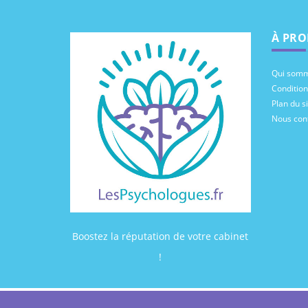
À PRO
Qui somm
Conditions
Plan du si
Nous con
Boostez la réputation de votre cabinet
!